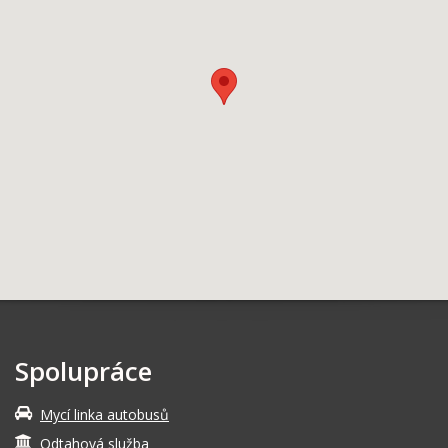
Spolupráce
Mycí linka autobusů
Odtahová služba